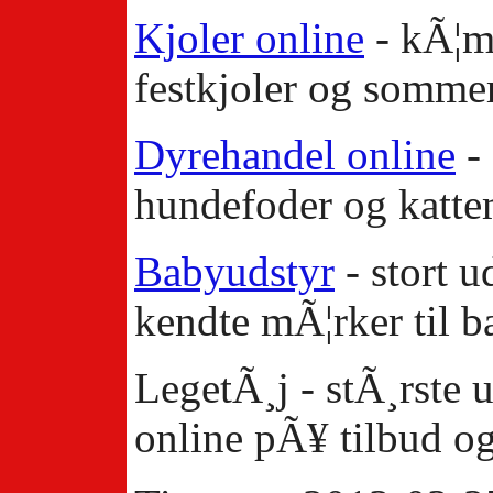
Kjoler online
- kÃ¦mp
festkjoler og sommer
Dyrehandel online
- 
hundefoder og katte
Babyudstyr
- stort u
kendte mÃ¦rker til b
LegetÃ¸j - stÃ¸rste u
online pÃ¥ tilbud o