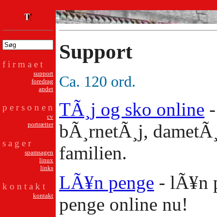
Support
f i r m a e t
support
Ca. 120 ord.
foredrag
andet
TÃ¸j og sko online
-
p e r s o n e n
cv
bÃ¸rnetÃ¸j, dametÃ¸j
portrætter
s a g e r
familien.
spamsagen
linux
links
LÃ¥n penge
- lÃ¥n 
k o n t a k t
kontakt
penge online nu!