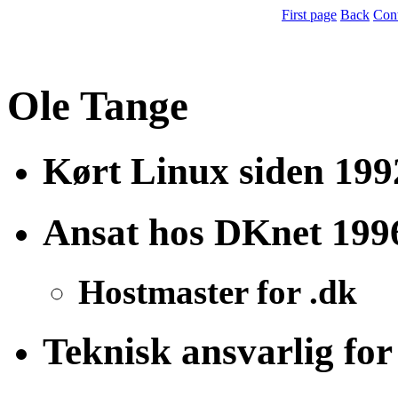
First page
Back
Con
Ole Tange
Kørt Linux siden 199
Ansat hos DKnet 199
Hostmaster for .dk
Teknisk ansvarlig fo